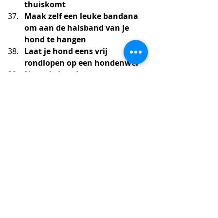
thuiskomt
Maak zelf een leuke bandana 
om aan de halsband van je 
hond te hangen
Laat je hond eens vrij 
rondlopen op een hondenwei
Neem je hond mee naar een 
vriend(in) die het moeilijk heeft
Maak een scrapbook van al 
deze bucketlist momenten en 
creëer zo een herinnering om 
de rest van je leven naar terug 
te kunnen kijken.
Samen genieten is de boodschap! Zo 
vele honden ter wereld spenderen 
hun leven in een asiel of triestige 
omstandigheden. Daar kunnen we 
spijtig genoeg niet veel aan 