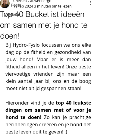
Chelsea Cauwenbergh
All Posts
18 feb 2024
3 minuten om te lezen
Top 40 Bucketlist ideeën
Welkom
om samen met je hond te
doen!
Bij Hydro-Fysio focussen we ons elke 
dag op de fitheid en gezondheid van 
jouw hond! Maar er is meer dan 
fitheid alleen in het leven! Onze beste 
viervoetige vrienden zijn maar een 
klein aantal jaar bij ons en de boog 
moet niet altijd gespannen staan! 
Hieronder vind je de
 top 40 leukste 
dingen om samen met of voor je 
hond te doen! 
Zo kan je
prachtige 
herinneringen creëren en je hond het 
beste leven ooit te geven! :) 